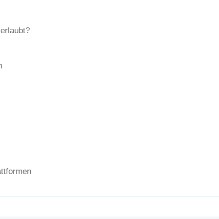
erlaubt?
m
attformen