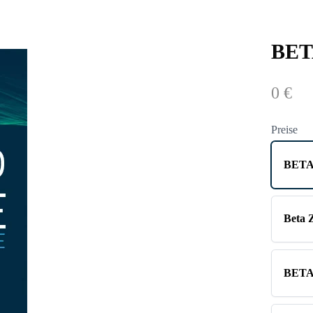
BET
N
0 €
o
Preise
w
BETA
Beta 
BETA