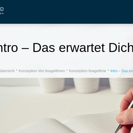
ntro – Das erwartet Dic
übersicht
Konzeption Von Imagefilmen
Konzeption Imagefilme
Intro – Das er